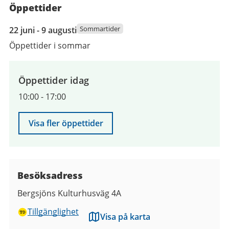
Öppettider
22
Sommartider
22 juni - 9 augusti
juni
Öppettider i sommar
2026
till
9
Öppettider idag
augusti
10:00
-
17:00
2026
Visa fler öppettider
Besöksadress
Bergsjöns Kulturhusväg 4A
Tillgänglighet
Visa på karta