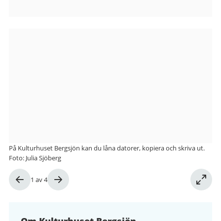
Bilder
från
Kulturhuset
Bergsjön
På Kulturhuset Bergsjön kan du låna datorer, kopiera och skriva ut.
Foto: Julia Sjöberg
Bild
1
av
4
1
av
4
Om Kulturhuset Bergsjön