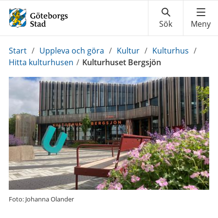
Du
Start
/
Uppleva och göra
/
Kultur
/
Kulturhus
/
är
Hitta kulturhusen
/
Kulturhuset Bergsjön
här:
Foto: Johanna Olander