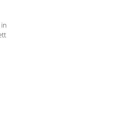
 in
ett