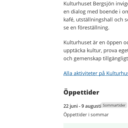
Kulturhuset Bergsjön invi
en dialog med boende i om
kafé, utställningshall och 
se en föreställning.
Kulturhuset är en öppen o
upptäcka kultur, prova ege
och gemenskap tillgängligt
Alla aktiviteter på Kulturh
Öppettider
22
Sommartider
22 juni - 9 augusti
juni
Öppettider i sommar
2026
till