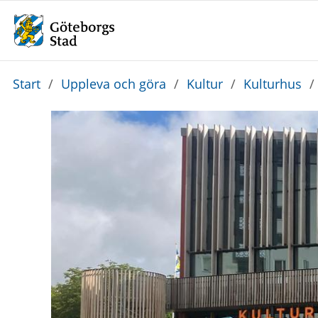
Du
Start
/
Uppleva och göra
/
Kultur
/
Kulturhus
/
är
här: