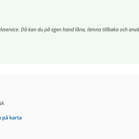
jälvservice. Då kan du på egen hand låna, lämna tillbaka och anv
4A
a på karta