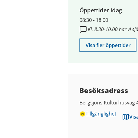
9
Öppettider idag
augusti
2026
08:30
-
18:00
Kl. 8.30-10.00 har vi s
Visa fler öppettider
Besöksadress
Bergsjöns Kulturhusväg 
Tillgänglighet
Vis