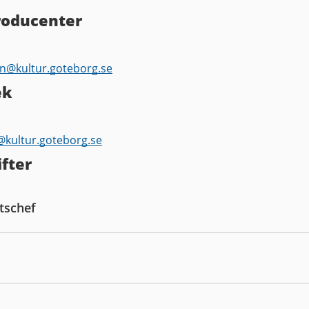
producenter
on@
kultur.goteborg.se
ek
k@
kultur.goteborg.se
fter
tschef