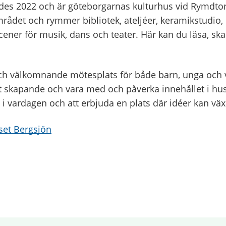
gdes 2022 och är göteborgarnas kulturhus vid Rymdtor
rådet och rymmer bibliotek, ateljéer, keramikstudio,
scener för musik, dans och teater. Här kan du läsa, ska
ch välkomnande mötesplats för både barn, unga och 
t skapande och vara med och påverka innehållet i huse
 i vardagen och att erbjuda en plats där idéer kan väx
uset Bergsjön