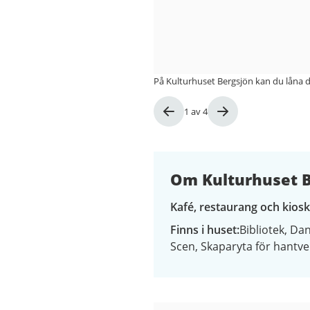
På Kulturhuset Bergsjön kan du låna da
Bild
1
av
4
1
av
4
Om Kulturhuset B
Kafé, restaurang och kiosk
Finns i huset
Bibliotek
Dan
Scen
Skaparyta för hantve