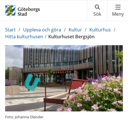
Du
Start
/
Uppleva och göra
/
Kultur
/
Kulturhus
/
är
Hitta kulturhusen
/
Kulturhuset Bergsjön
här:
Foto: Johanna Olander