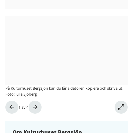
Bilder
från
Kulturhuset
Bergsjön
På Kulturhuset Bergsjön kan du låna datorer, kopiera och skriva ut.
Foto: Julia Sjöberg
Bild
1
av
4
1
av
4
Om Kulturhuset Bergsjön