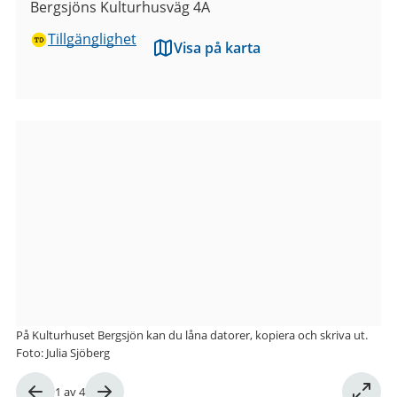
Bergsjöns Kulturhusväg 4A
Tillgänglighet
Visa på karta
Bilder
från
Kulturhuset
Bergsjön
På Kulturhuset Bergsjön kan du låna datorer, kopiera och skriva ut.
Foto: Julia Sjöberg
Bild
1
av
4