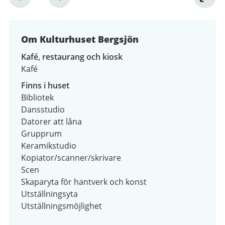
1
av
4
Om Kulturhuset Bergsjön
Kafé, restaurang och kiosk
Kafé
Finns i huset
Bibliotek
Dansstudio
Datorer att låna
Grupprum
Keramikstudio
Kopiator/scanner/skrivare
Scen
Skaparyta för hantverk och konst
Utställningsyta
Utställningsmöjlighet