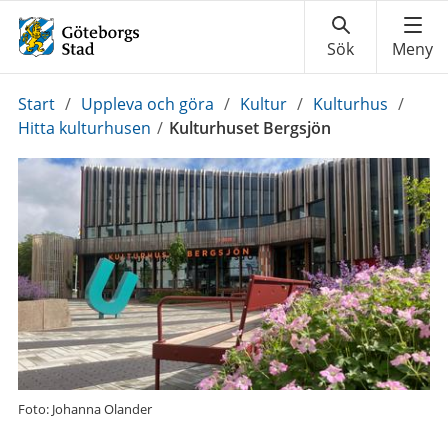
Du
Start
/
Uppleva och göra
/
Kultur
/
Kulturhus
/
är
Hitta kulturhusen
/
Kulturhuset Bergsjön
här:
Foto: Johanna Olander