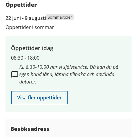
Öppettider
22
Sommartider
22 juni - 9 augusti
juni
Öppettider i sommar
2026
till
9
Öppettider idag
augusti
08:30
-
18:00
2026
Kl. 8.30-10.00 har vi självservice. Då kan du på
egen hand låna, lämna tillbaka och använda
datorer.
Visa fler öppettider
Besöksadress