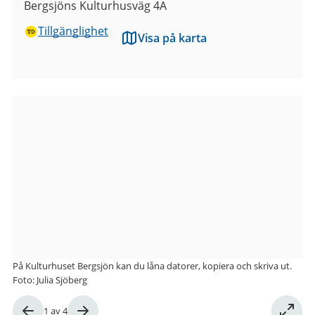
Bergsjöns Kulturhusväg 4A
Tillgänglighet
Visa på karta
Bilder
från
Kulturhuset
Bergsjön
På Kulturhuset Bergsjön kan du låna datorer, kopiera och skriva ut.
Foto: Julia Sjöberg
Bild
1
av
4