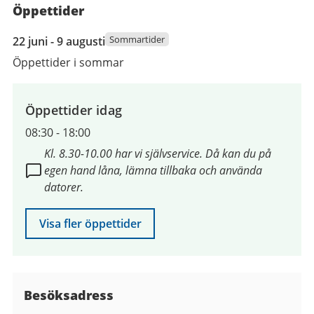
Öppettider
22
Sommartider
22 juni - 9 augusti
juni
Öppettider i sommar
2026
till
9
Öppettider idag
augusti
08:30
-
18:00
2026
Kl. 8.30-10.00 har vi självservice. Då kan du på
egen hand låna, lämna tillbaka och använda
datorer.
Visa fler öppettider
Besöksadress