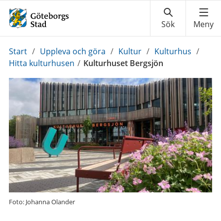
Du
Start
/
Uppleva och göra
/
Kultur
/
Kulturhus
/
är
Hitta kulturhusen
/
Kulturhuset Bergsjön
här:
Foto: Johanna Olander