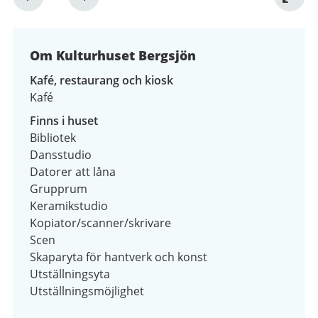
1
av
4
Om Kulturhuset Bergsjön
Kafé, restaurang och kiosk
Kafé
Finns i huset
Bibliotek
Dansstudio
Datorer att låna
Grupprum
Keramikstudio
Kopiator/scanner/skrivare
Scen
Skaparyta för hantverk och konst
Utställningsyta
Utställningsmöjlighet