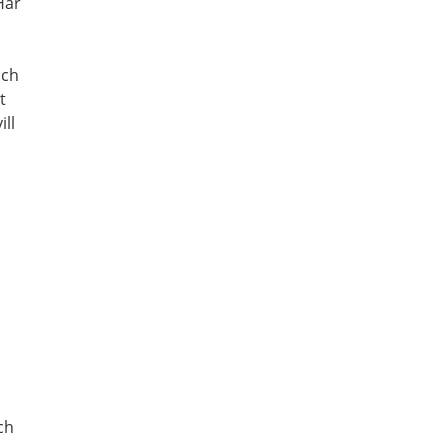
Här
och
t
ill
ch