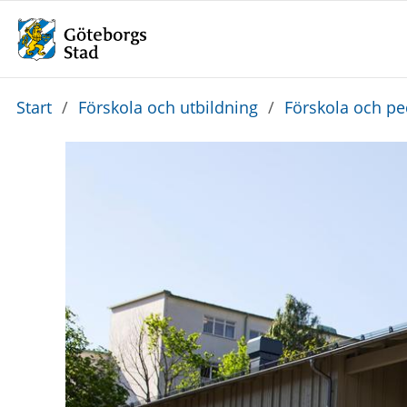
Du
Start
/
Förskola och utbildning
/
Förskola och p
är
här: