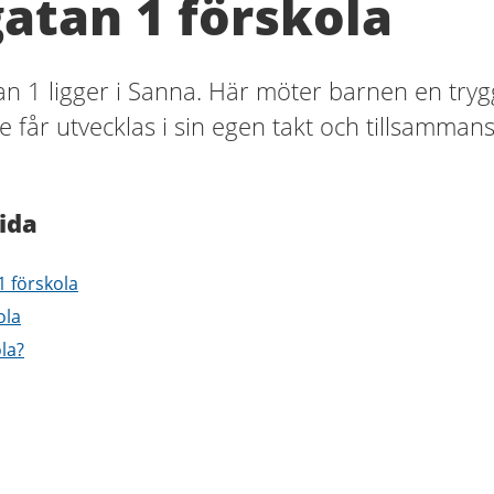
atan 1 förskola
n 1 ligger i Sanna. Här möter barnen en tryg
e får utvecklas i sin egen takt och tillsamman
ida
1 förskola
ola
ola?