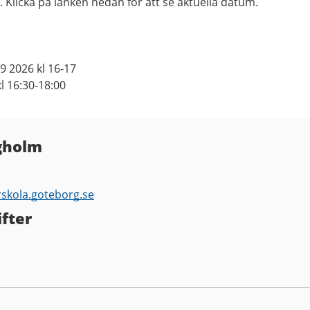
 Klicka på länken nedan för att se aktuella datum.
 2026 kl 16-17
l 16:30-18:00
gholm
rskola.goteborg.se
fter