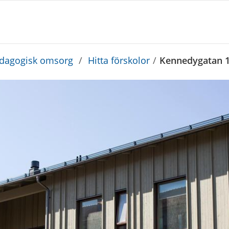
edagogisk omsorg
/
Hitta förskolor
/
Kennedygatan 1