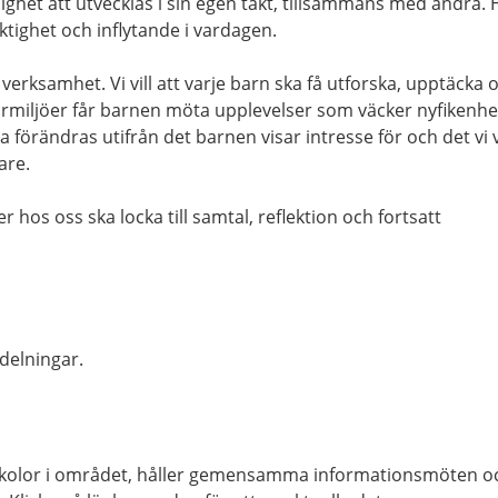
ghet att utvecklas i sin egen takt, tillsammans med andra. 
ktighet och inflytande i vardagen.
 verksamhet. Vi vill att varje barn ska få utforska, upptäcka 
a lärmiljöer får barnen möta upplevelser som väcker nyfikenhe
a förändras utifrån det barnen visar intresse för och det vi v
are.
r hos oss ska locka till samtal, reflektion och fortsatt
delningar.
rskolor i området, håller gemensamma informationsmöten o