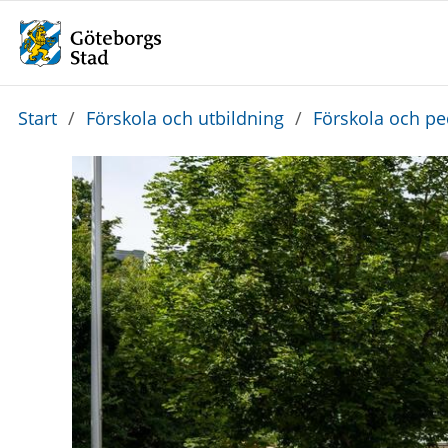
Du
Start
/
Förskola och utbildning
/
Förskola och p
är
här: