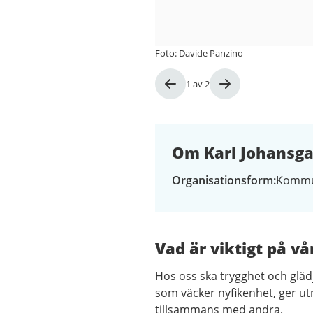
Foto: Davide Panzino
Bild
1
av
2
1
av
2
Om Karl Johansga
Organisationsform
Kommu
Vad är viktigt på vå
Hos oss ska trygghet och glädj
som väcker nyfikenhet, ger ut
tillsammans med andra.