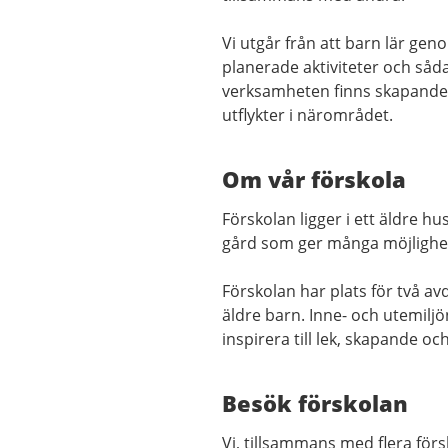
Vi utgår från att barn lär gen
planerade aktiviteter och såd
verksamheten finns skapande i
utflykter i närområdet.
Om vår förskola
Förskolan ligger i ett äldre 
gård som ger många möjlighete
Förskolan har plats för två a
äldre barn.
Inne- och utemilj
inspirera till lek, skapande oc
Besök förskolan
Vi, tillsammans med flera fö