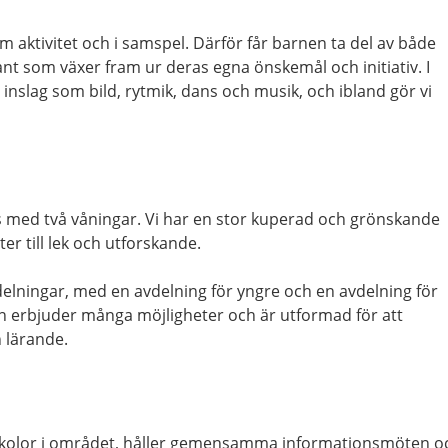
om aktivitet och i samspel. Därför får barnen ta del av både
ant som växer fram ur deras egna önskemål och initiativ. I
nslag som bild, rytmik, dans och musik, och i
bland gör vi
hus med två våningar. Vi har en stor kuperad och grönskande
r till lek och utforskande.
vdelningar, med en avdelning för yngre och en avdelning för
ön erbjuder många möjligheter och är utformad för att
h lärande.
rskolor i området, håller gemensamma informationsmöten o