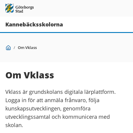
Kannebäcksskolorna
Du
Start
/
Om Vklass
är
här:
Om Vklass
Vklass är grundskolans digitala lärplattform.
Logga in för att anmäla frånvaro, följa
kunskapsutvecklingen, genomföra
utvecklingssamtal och kommunicera med
skolan.