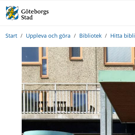
Du
Start
/
Uppleva och göra
/
Bibliotek
/
Hitta bibl
är
här: