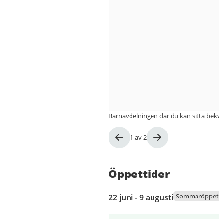
Barnavdelningen där du kan sitta be
Bild
1
av
2
1
av
2
Öppettider
22
Sommaröppett
22 juni - 9 augusti
juni
2026