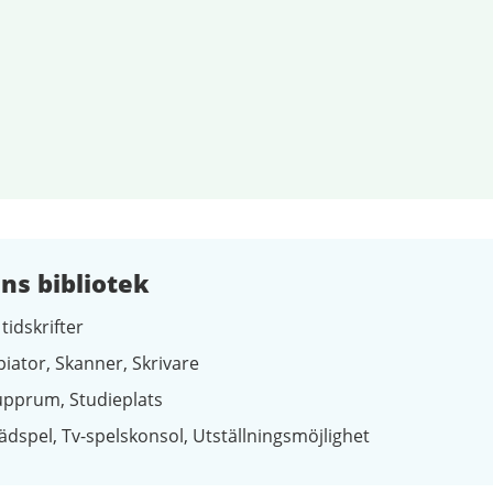
s bibliotek
tidskrifter
piator
Skanner
Skrivare
upprum
Studieplats
ädspel
Tv-spelskonsol
Utställningsmöjlighet