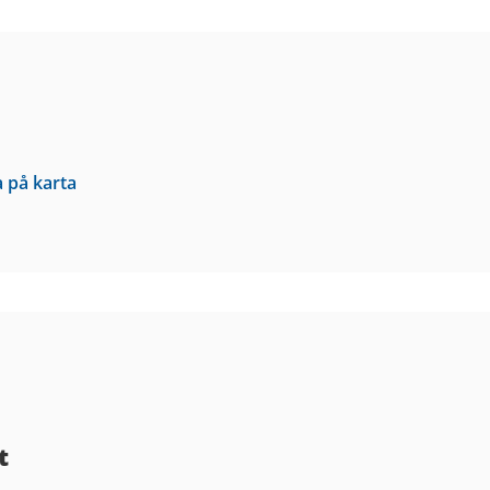
a på karta
t