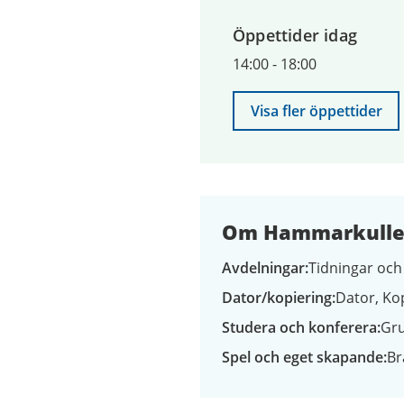
till
Öppettider idag
9
augusti
14:00
-
18:00
2026
Visa fler öppettider
Om Hammarkullen
Avdelningar
Tidningar och 
Dator/kopiering
Dator
Ko
Studera och konferera
Gr
Spel och eget skapande
Br