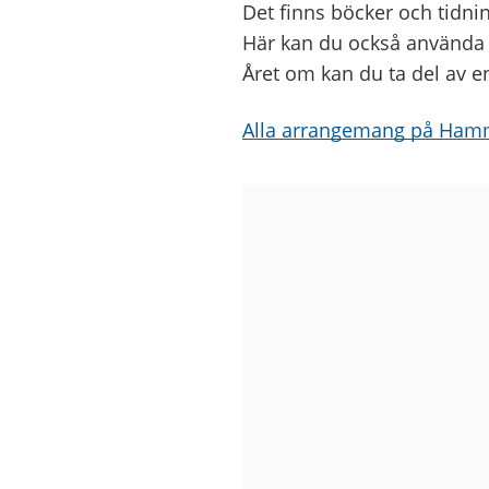
Det finns böcker och tidnin
Här kan du också använda d
Året om kan du ta del av e
Alla arrangemang på Hamma
Bilder
från
Hammarkullens
bibliotek