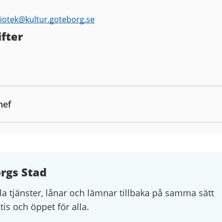
liotek@
kultur.goteborg.se
fter
hef
orgs Stad
la tjänster, lånar och lämnar tillbaka på samma sätt
atis och öppet för alla.