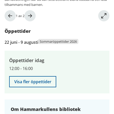
tillsammans med barnen.
Bild
1
av
2
1
av
Öppettider
2
22
Sommaröppettider 2026
22 juni - 9 augusti
juni
2026
till
Öppettider idag
9
12:00
-
16:00
augusti
2026
Visa fler öppettider
Om Hammarkullens bibliotek