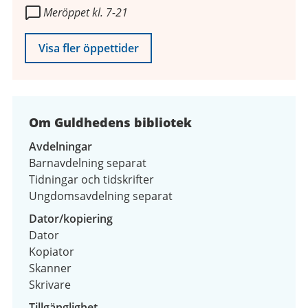
Meröppet kl. 7-21
2026
Visa fler öppettider
Om Guldhedens bibliotek
Avdelningar
Barnavdelning separat
Tidningar och tidskrifter
Ungdomsavdelning separat
Dator/kopiering
Dator
Kopiator
Skanner
Skrivare
Tillgänglighet