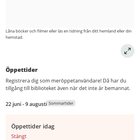
Låna böcker och filmer eller läs en tidning från ditt hemland eller din
hemstad.
Öppettider
Registrera dig som meröppetanvändare! Då har du
tillgång till biblioteket även när det inte är bemannat.
22
Sommartider
22 juni - 9 augusti
juni
2026
till
Öppettider idag
9
Stängt
augusti