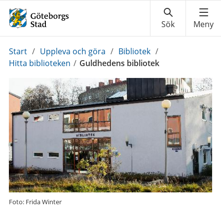
Du
Start
/
Uppleva och göra
/
Bibliotek
/
är
Hitta biblioteken
/
Guldhedens bibliotek
här:
Foto: Frida Winter