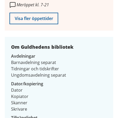
Meröppet kl. 7-21
2026
Visa fler öppettider
Om Guldhedens bibliotek
Avdelningar
Barnavdelning separat
Tidningar och tidskrifter
Ungdomsavdelning separat
Dator/kopiering
Dator
Kopiator
Skanner
Skrivare
Tillgänglighet