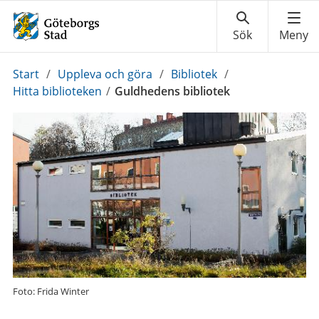
Du
Start
/
Uppleva och göra
/
Bibliotek
/
är
Hitta biblioteken
/
Guldhedens bibliotek
här:
Foto: Frida Winter