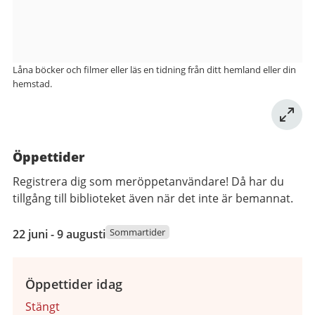
Låna böcker och filmer eller läs en tidning från ditt hemland eller din
hemstad.
Öppettider
Registrera dig som meröppetanvändare! Då har du
tillgång till biblioteket även när det inte är bemannat.
22
Sommartider
22 juni - 9 augusti
juni
2026
till
Öppettider idag
9
Stängt
augusti