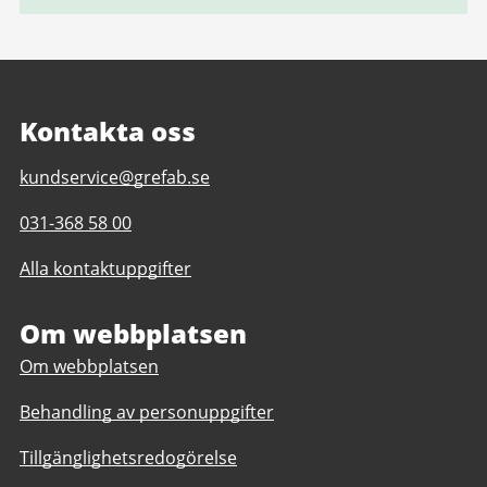
Kontakta oss
E-
kundservice@grefab.se
post
Telefonnummer
031-368 58 00
till
till
Göteborgsregionens
Alla kontaktuppgifter
Göteborgsregionens
Fritidshamnar
Fritidshamnar
AB
AB
Om webbplatsen
(Grefab)
(Grefab)
Om webbplatsen
Behandling av personuppgifter
Tillgänglighetsredogörelse