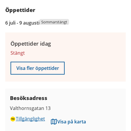
Öppettider
6
Sommarstängt
6 juli - 9 augusti
juli
2026
till
Öppettider idag
9
Stängt
augusti
2026
Visa fler öppettider
Besöksadress
Valthornsgatan 13
Tillgänglighet
Visa på karta