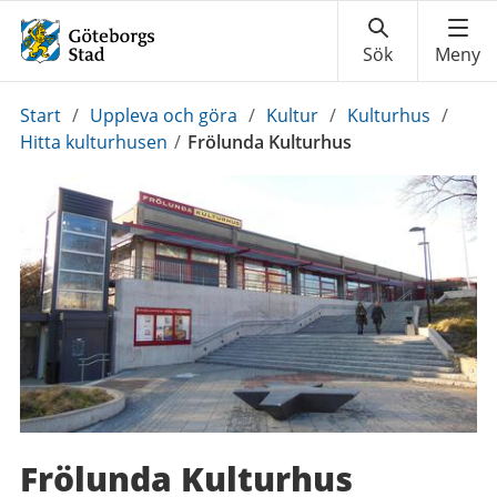
Du
Start
/
Uppleva och göra
/
Kultur
/
Kulturhus
/
är
Hitta kulturhusen
/
Frölunda Kulturhus
här:
Frölunda Kulturhus