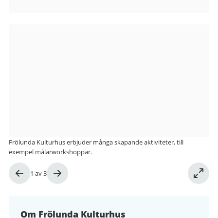
Bilder
från
Frölunda
Kulturhus
Frölunda Kulturhus erbjuder många skapande aktiviteter, till
exempel målarworkshoppar.
Bild
1
av
3
1
av
3
Om Frölunda Kulturhus