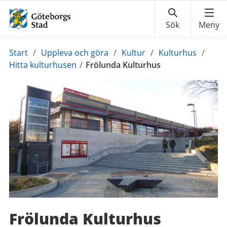
Du
Start
/
Uppleva och göra
/
Kultur
/
Kulturhus
/
är
Hitta kulturhusen
/
Frölunda Kulturhus
här:
Frölunda Kulturhus