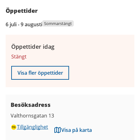
Öppettider
6
Sommarstängt
6 juli - 9 augusti
juli
2026
till
Öppettider idag
9
Stängt
augusti
2026
Visa fler öppettider
Besöksadress
Valthornsgatan 13
Tillgänglighet
Visa på karta