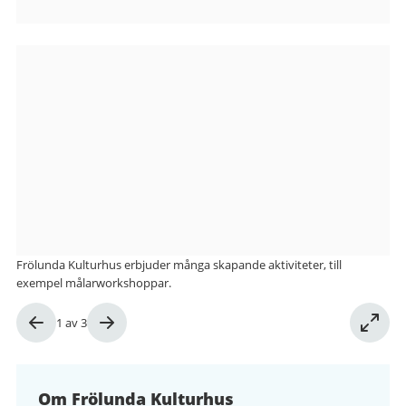
Bilder
från
Frölunda
Kulturhus
Frölunda Kulturhus erbjuder många skapande aktiviteter, till
exempel målarworkshoppar.
Bild
1
av
3
1
av
3
Om Frölunda Kulturhus