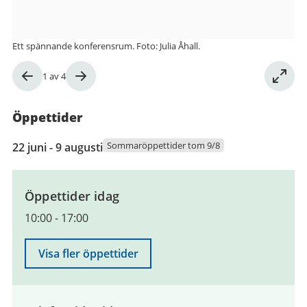
Ett spännande konferensrum. Foto: Julia Åhall.
Bild
1
av
4
1
av
Öppettider
4
22
Sommaröppettider tom 9/8
22 juni - 9 augusti
juni
2026
till
Öppettider idag
9
10:00
-
17:00
augusti
2026
Visa fler öppettider