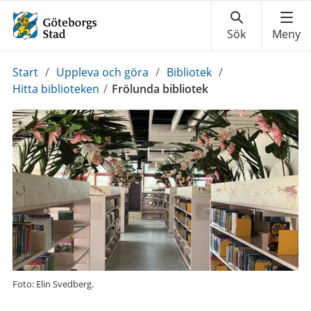
Du
Start
/
Uppleva och göra
/
Bibliotek
/
är
Hitta biblioteken
/
Frölunda bibliotek
här:
Foto: Elin Svedberg.