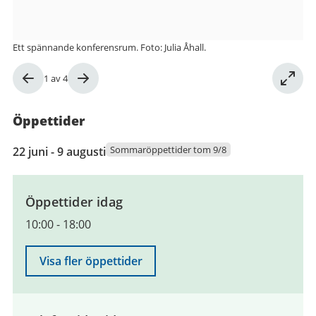
Ett spännande konferensrum. Foto: Julia Åhall.
Bild
1
av
4
1
av
Öppettider
4
22
Sommaröppettider tom 9/8
22 juni - 9 augusti
juni
2026
till
Öppettider idag
9
10:00
-
18:00
augusti
2026
Visa fler öppettider