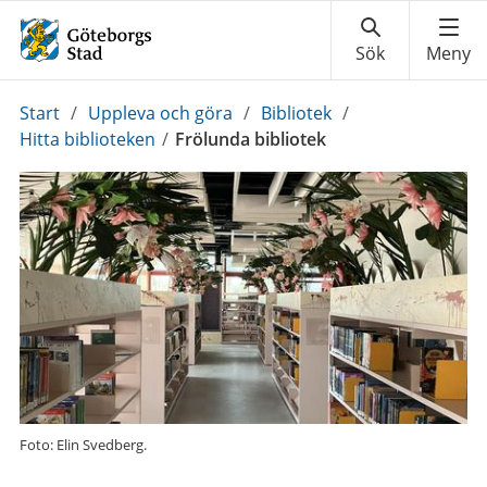
Du
Start
/
Uppleva och göra
/
Bibliotek
/
är
Hitta biblioteken
/
Frölunda bibliotek
här:
Foto: Elin Svedberg.