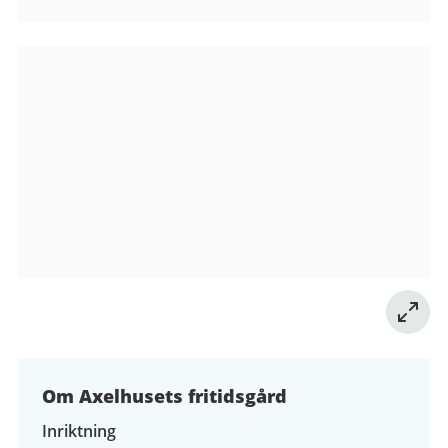
Bilder
från
Axelhusets
fritidsgård
Om Axelhusets fritidsgård
Inriktning