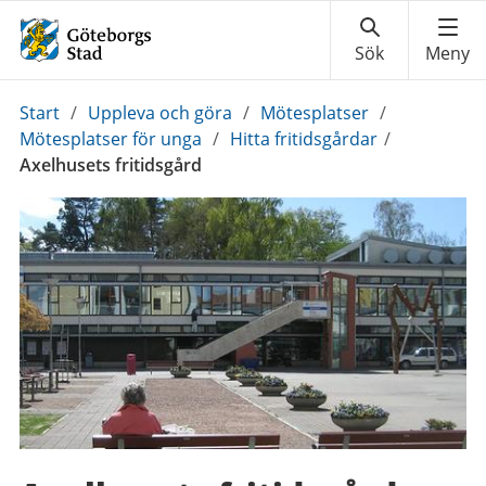
Du
Start
/
Uppleva och göra
/
Mötesplatser
/
är
Mötesplatser för unga
/
Hitta fritidsgårdar
/
här:
Axelhusets fritidsgård