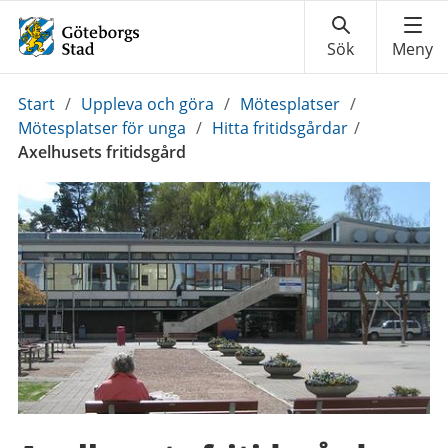
Du
Start
/
Uppleva och göra
/
Mötesplatser
/
är
Mötesplatser för unga
/
Hitta fritidsgårdar
/
här:
Axelhusets fritidsgård