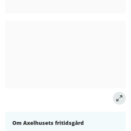
Bilder
från
Axelhusets
fritidsgård
Om Axelhusets fritidsgård