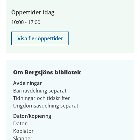
till
9
Öppettider idag
augusti
10:00
-
17:00
2026
Visa fler öppettider
Om Bergsjöns bibliotek
Avdelningar
Barnavdelning separat
Tidningar och tidskrifter
Ungdomsavdelning separat
Dator/kopiering
Dator
Kopiator
Skanner