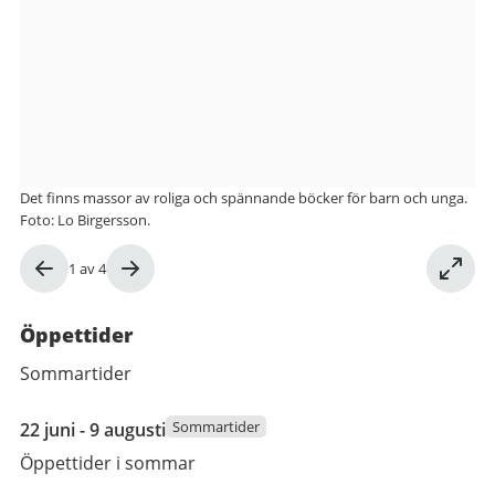
Bergsjöns
bibliotek
Det finns massor av roliga och spännande böcker för barn och unga.
Foto: Lo Birgersson.
Bild
1
av
4
1
av
Öppettider
4
Sommartider
22
Sommartider
22 juni - 9 augusti
juni
Öppettider i sommar
2026