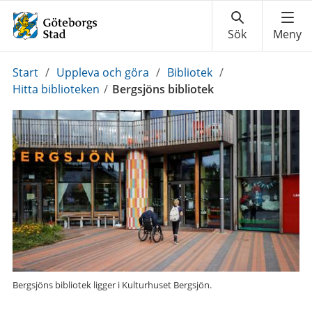
Du
Start
/
Uppleva och göra
/
Bibliotek
/
är
Hitta biblioteken
/
Bergsjöns bibliotek
här:
Bergsjöns bibliotek ligger i Kulturhuset Bergsjön.