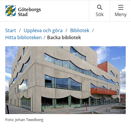
Du
Start
/
Uppleva och göra
/
Bibliotek
/
är
Hitta biblioteken
/
Backa bibliotek
här:
Foto: Johan Twedberg