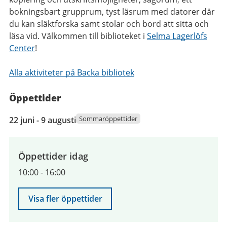
bokningsbart grupprum, tyst läsrum med datorer där
du kan släktforska samt stolar och bord att sitta och
läsa vid. Välkommen till biblioteket i
Selma Lagerlöfs
Center
!
Alla aktiviteter på Backa bibliotek
Öppettider
22
Sommaröppettider
22 juni - 9 augusti
juni
2026
till
Öppettider idag
9
10:00
-
16:00
augusti
2026
Visa fler öppettider