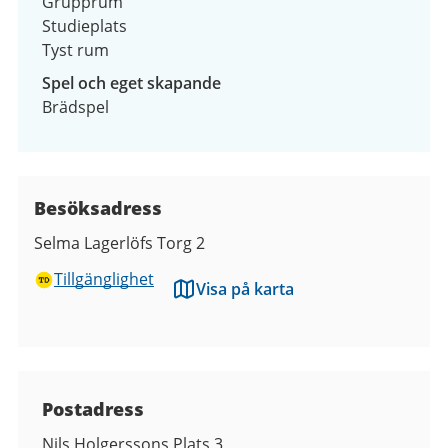
Grupprum
Studieplats
Tyst rum
Spel och eget skapande
Brädspel
Besöksadress
Selma Lagerlöfs Torg 2
Tillgänglighet
Visa på karta
Kontaktuppgifter
Postadress
Nils Holgerssons Plats 3