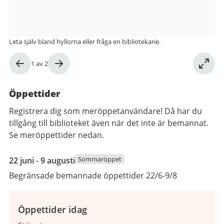
Leta själv bland hyllorna eller fråga en bibliotekarie.
Bild
1
av
2
1
av
Öppettider
2
Registrera dig som meröppetanvändare! Då har du
tillgång till biblioteket även när det inte är bemannat.
Se meröppettider nedan.
22
Sommaröppet
22 juni - 9 augusti
juni
Begränsade bemannade öppettider 22/6-9/8
2026
till
9
Öppettider idag
augusti