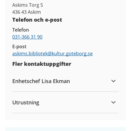
Askims Torg 5
436 43
Askim
Telefon och e-post
Telefon
031-366 31 90
E-post
askims.bibliotek@
kultur.goteborg.se
Fler kontaktuppgifter
Enhetschef Lisa Ekman
Utrustning