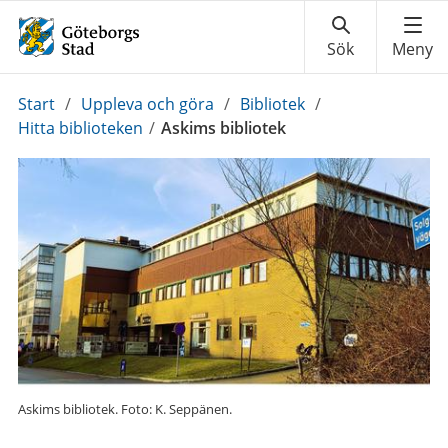
Du
Start
/
Uppleva och göra
/
Bibliotek
/
är
Hitta biblioteken
/
Askims bibliotek
här:
Askims bibliotek. Foto: K. Seppänen.