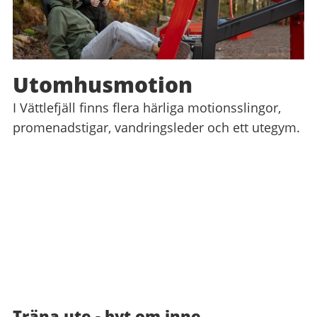
Utomhusmotion
I Vättlefjäll finns flera härliga motionsslingor,
promenadstigar, vandringsleder och ett utegym.
Träna ute - byt om inne