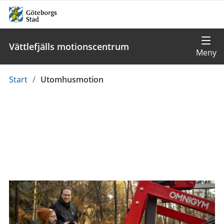
Vättlefjälls motionscentrum
Du
Start
/
Utomhusmotion
är
här: