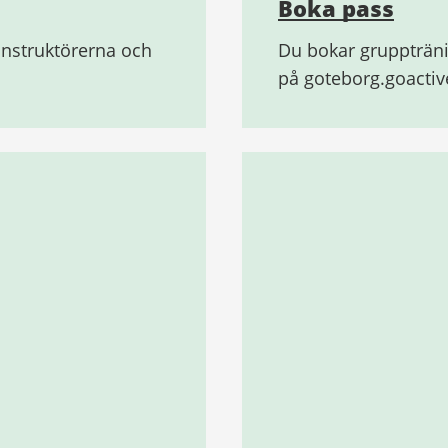
Boka pass
instruktörerna och
Du bokar gruppträn
på goteborg.goacti