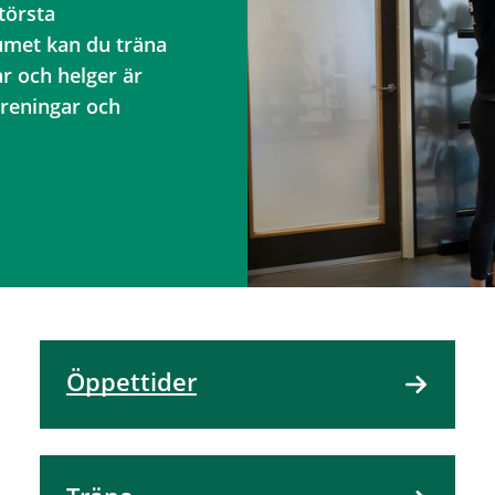
törsta
umet kan du träna
ar och helger är
reningar och
Öppettider