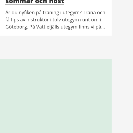
sommar och höst
Är du nyfiken på träning i utegym? Träna och
få tips av instruktör i tolv utegym runt om i
Göteborg. På Vättlefjälls utegym finns vi på
plats varje tisdag vecka 13 till 43. Det är
gratis och ingen föranmälan krävs.