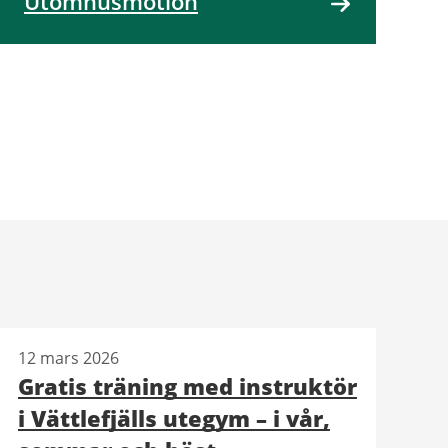
Utomhusmotion
12 mars 2026
Gratis träning med instruktör
i Vättlefjälls utegym – i vår,