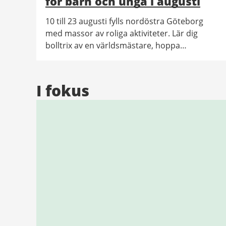
för barn och unga i augusti
10 till 23 augusti fylls nordöstra Göteborg
med massor av roliga aktiviteter. Lär dig
bolltrix av en världsmästare, hoppa
längdhopp tillsammans med en OS-stjärna,
titta på dameliten i stavhopp, eller prova på
någon av de många sporter som finns i
I fokus
området.