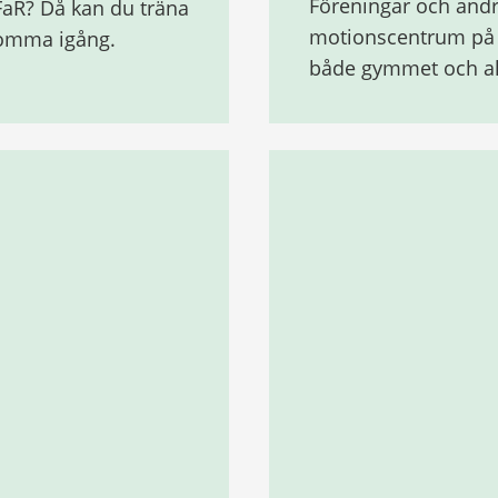
Föreningar och andra
, FaR? Då kan du träna
motionscentrum på k
 komma igång.
både gymmet och akt