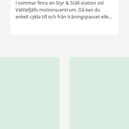
I sommar finns en Styr & Ställ-station vid
Vättlefjälls motionscentrum. Då kan du
enkelt cykla till och från träningspasset eller
promenaden i Vättlefjäll. Har du en
periodbiljett i Västtrafik där zon A ingår får
du dessutom 30 minuters gratis cykling per
dag.