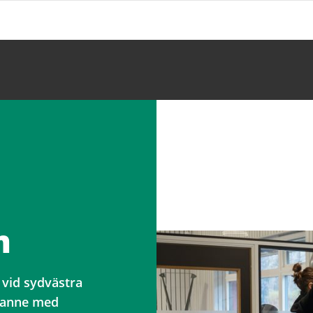
m
 vid sydvästra
granne med