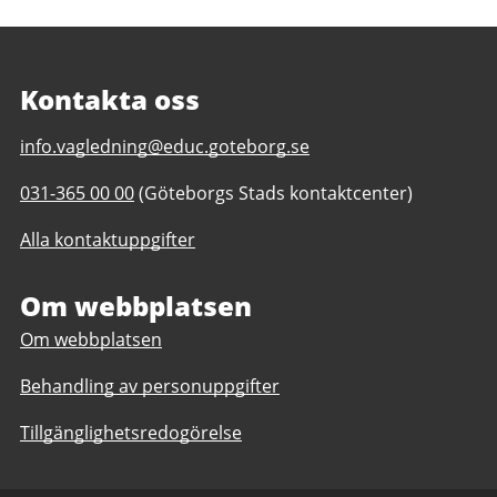
Kontakta oss
E-
info.vagledning@educ.goteborg.se
post
Telefonnummer
031-365 00 00
(Göteborgs Stads kontaktcenter)
till
till
Vägledningscentrums
Alla kontaktuppgifter
Vägledningscentrums
drop
drop
in
in
Om webbplatsen
Om webbplatsen
Behandling av personuppgifter
Tillgänglighetsredogörelse