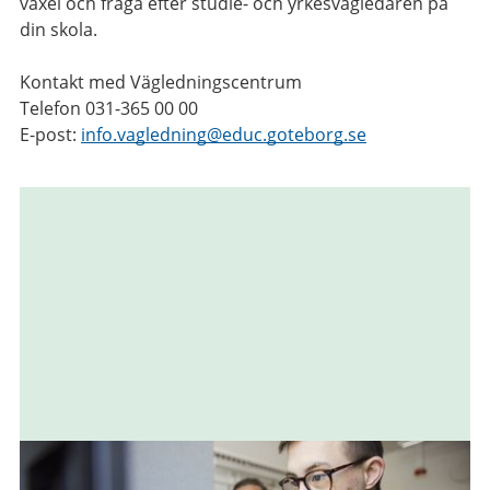
växel och fråga efter studie- och yrkesvägledaren på
din skola.
Kontakt med Vägledningscentrum
Telefon 031-365 00 00
E-post:
info.vagledning@educ.goteborg.se
Relaterad
information