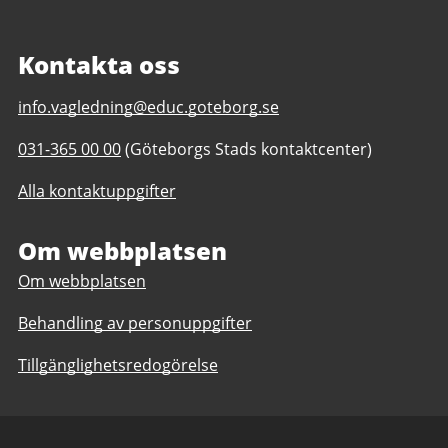
Kontakta oss
E-
info.vagledning@educ.goteborg.se
post
Telefonnummer
031-365 00 00
(Göteborgs Stads kontaktcenter)
till
till
Vägledningscentrums
Alla kontaktuppgifter
Vägledningscentrums
drop
drop
in
in
Om webbplatsen
Om webbplatsen
Behandling av personuppgifter
Tillgänglighetsredogörelse