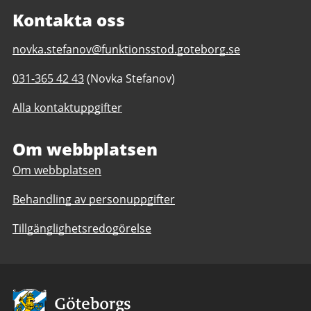
Kontakta oss
E-
novka.stefanov@funktionsstod.goteborg.se
post
Telefonnummer
031-365 42 43
(Novka Stefanov)
till
till
Utegruppen
Alla kontaktuppgifter
Utegruppen
Östra
Östra
Göteborg
Göteborg
Om webbplatsen
daglig
daglig
verksamhet
Om webbplatsen
verksamhet
Göteborgs
Göteborgs
Stad
Behandling av personuppgifter
Stad
Tillgänglighetsredogörelse
Avsändare: