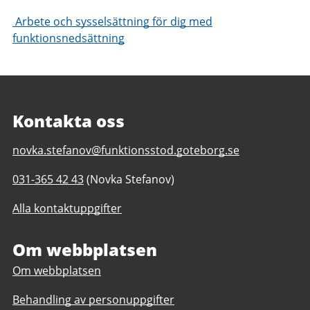
Arbete och sysselsättning för dig med
funktionsnedsättning
Kontakta oss
E-
novka.stefanov@funktionsstod.goteborg.se
post
Telefonnummer
031-365 42 43
(Novka Stefanov)
till
till
Utegruppen
Alla kontaktuppgifter
Utegruppen
Östra
Östra
Göteborg
Göteborg
Om webbplatsen
daglig
daglig
verksamhet
Om webbplatsen
verksamhet
Göteborgs
Göteborgs
Stad
Behandling av personuppgifter