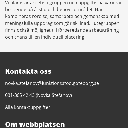
Vi planerar arbetet i gruppen och uppgifterna varierar
beroende på årstid och behov i området. Här
kombineras rörelse, samarbete och gemenskap med
meningsfulla uppdrag som gör skillnad. I utegruppen
finns också möjlighet till förberedande arbetsträning
och chans till en individuell placering.
Kontakta oss
E-
novka.stefanov@funktionsstod.goteborg.se
post
Telefonnummer
031-365 42 43
(Novka Stefanov)
till
till
Utegruppen
Alla kontaktuppgifter
Utegruppen
Östra
Östra
Göteborg
Göteborg
Om webbplatsen
daglig