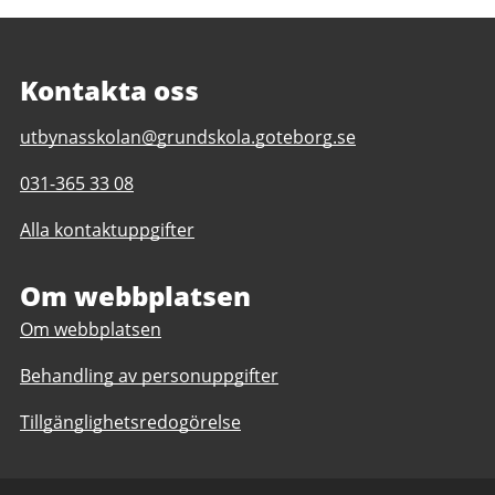
Kontakta oss
E-
utbynasskolan@grundskola.goteborg.se
post
Telefonnummer
031-365 33 08
till
till
Utbynässkolan
Alla kontaktuppgifter
Utbynässkolan
F-
F-
3
3
Om webbplatsen
Om webbplatsen
Behandling av personuppgifter
Tillgänglighetsredogörelse