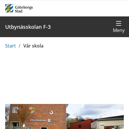
Utbynässkolan F-3
Du
Start
/
Vår skola
är
här: