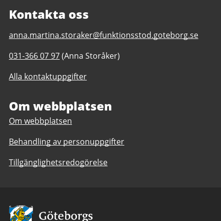
Kontakta oss
E-
anna.martina.storaker@funktionsstod.goteborg.se
post
Telefonnummer
031-366 07 97
(Anna Storåker)
till
till
Tuve
Alla kontaktuppgifter
Tuve
service
service
daglig
daglig
Om webbplatsen
verksamhet
verksamhet
Göteborgs
Om webbplatsen
Göteborgs
Stad
Stad
Behandling av personuppgifter
Tillgänglighetsredogörelse
Avsändare: