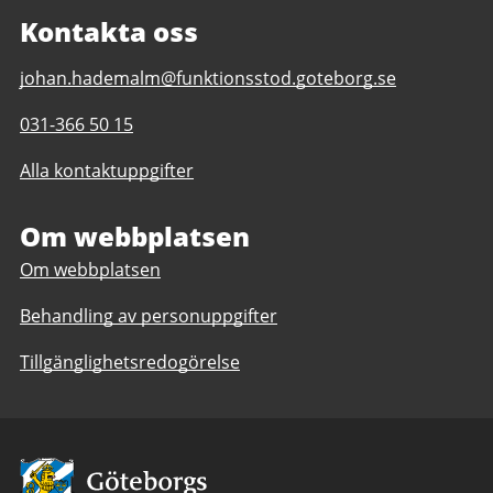
Kontakta oss
E-
johan.hademalm@funktionsstod.goteborg.se
post
Telefonnummer
031-366 50 15
till
till
Tumlehed
Alla kontaktuppgifter
Tumlehed
daglig
daglig
verksamhet
verksamhet
Om webbplatsen
Göteborgs
Göteborgs
Stad
Om webbplatsen
Stad
Behandling av personuppgifter
Tillgänglighetsredogörelse
Avsändare: