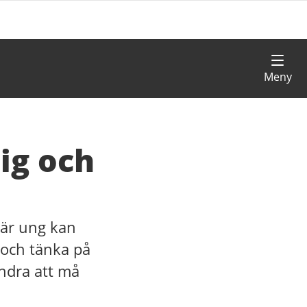
dig och
 är ung kan
n och tänka på
andra att må