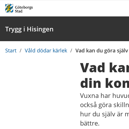
Trygg i Hisingen
Du
Start
/
Våld dödar kärlek
/
Vad kan du göra själv
är
Vad kan
här:
din ko
Vuxna har huvud
också göra skill
hur du själv är 
bättre.