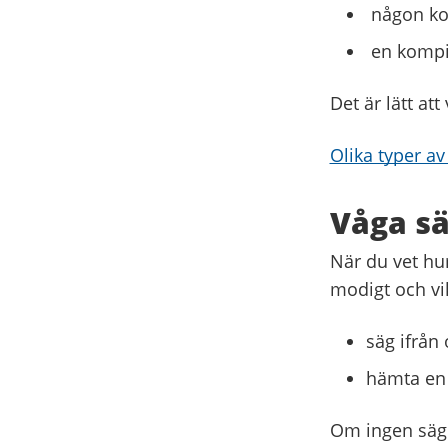
någon kol
en kompis
Det är lätt att
Olika typer av
Våga sä
När du vet hur
modigt och vik
säg ifrån
hämta en 
Om ingen säger