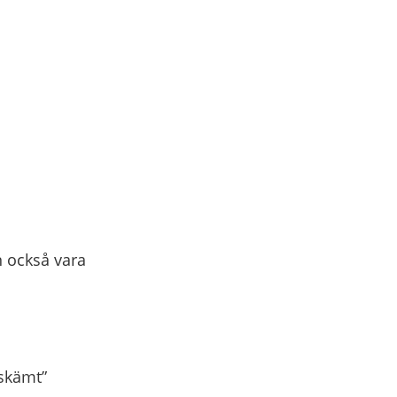
an också vara
 skämt”