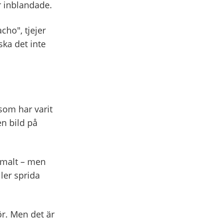
är inblandade.
cho", tjejer
ska det inte
som har varit
en bild på
ormalt – men
ller sprida
ör. Men det är