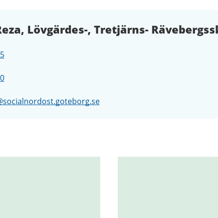
eza, Lövgärdes-, Tretjärns- Rävebergss
65
90
@socialnordost.goteborg.se