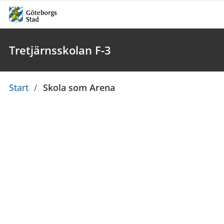
Tretjärnsskolan F-3
Du
Start
/
Skola som Arena
är
här: