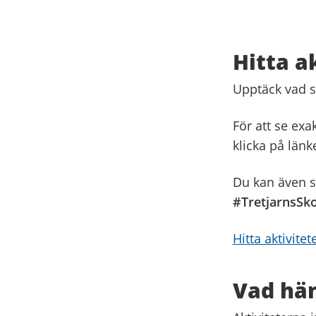
Hitta a
Upptäck vad s
För att se exa
klicka på länk
Du kan även s
#TretjarnsSk
Hitta aktivite
Vad hän