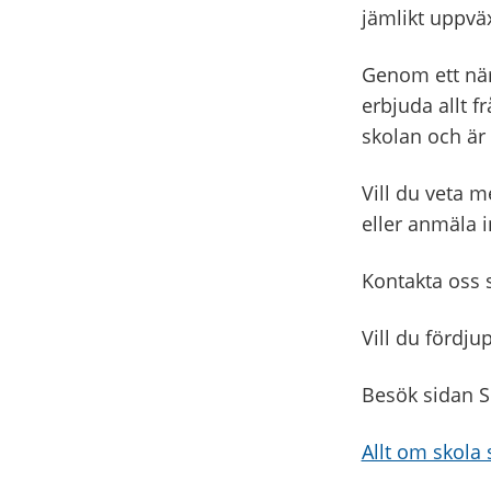
jämlikt uppvä
Genom ett när
erbjuda allt fr
skolan och är g
Vill du veta 
eller anmäla i
Kontakta oss s
Vill du fördju
Besök sidan S
Allt om skola