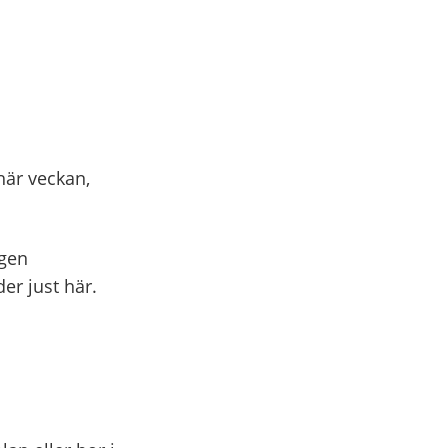
 här veckan,
ggen
er just här.