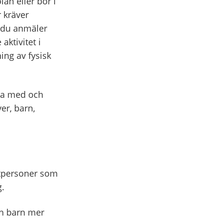
lan eller bor i
r kräver
 du anmäler
aktivitet i
ing av fysisk
ara med och
er, barn,
vatpersoner som
g.
ch barn mer