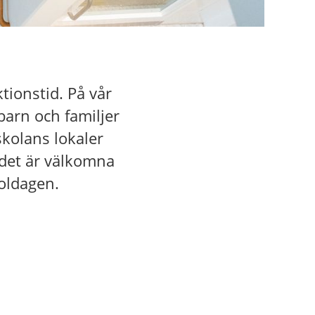
ktionstid. På vår
barn och familjer
skolans lokaler
rådet är välkomna
koldagen.