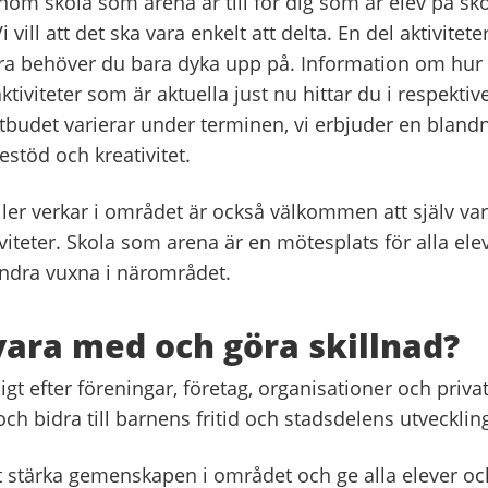
inom skola som arena är till för dig som är elev på sko
vill att det ska vara enkelt att delta. En del aktivitete
a behöver du bara dyka upp på. Information om hur
ktiviteter som är aktuella just nu hittar du i respektive 
tbudet varierar under terminen, vi erbjuder en blandn
iestöd och kreativitet.
ler verkar i området är också välkommen att själv v
iviteter. Skola som arena är en mötesplats för alla elev
andra vuxna i närområdet.
 vara med och göra skillnad?
igt efter föreningar, företag, organisationer och pri
och bidra till barnens fritid och stadsdelens utvecklin
tt stärka gemenskapen i området och ge alla elever o