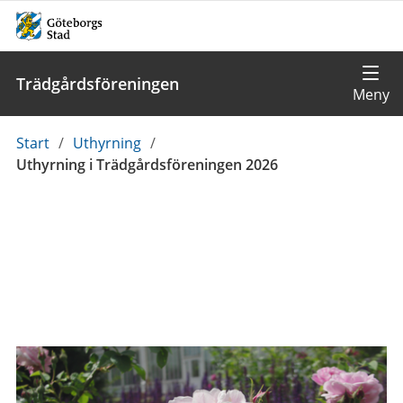
Trädgårdsföreningen
Du
Start
/
Uthyrning
/
är
Uthyrning i Trädgårdsföreningen 2026
här: