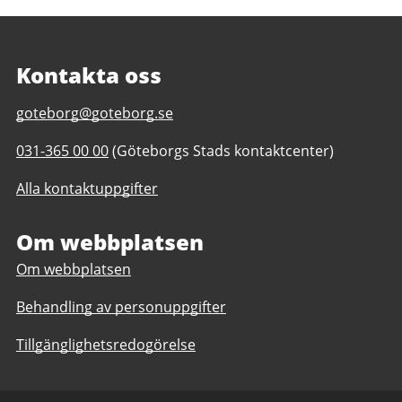
Kontakta oss
E-
goteborg@goteborg.se
post
Telefonnummer
031-365 00 00
(Göteborgs Stads kontaktcenter)
till
till
Trädgårdsföreningen
Alla kontaktuppgifter
Trädgårdsföreningen
Om webbplatsen
Om webbplatsen
Behandling av personuppgifter
Tillgänglighetsredogörelse