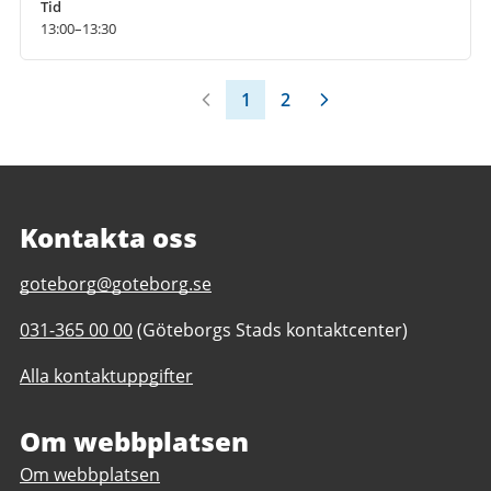
Tid
13:00–13:30
1
2
Kontakta oss
E-
goteborg@goteborg.se
post
Telefonnummer
031-365 00 00
(Göteborgs Stads kontaktcenter)
till
till
Trädgårdsföreningen
Alla kontaktuppgifter
Trädgårdsföreningen
Om webbplatsen
Om webbplatsen