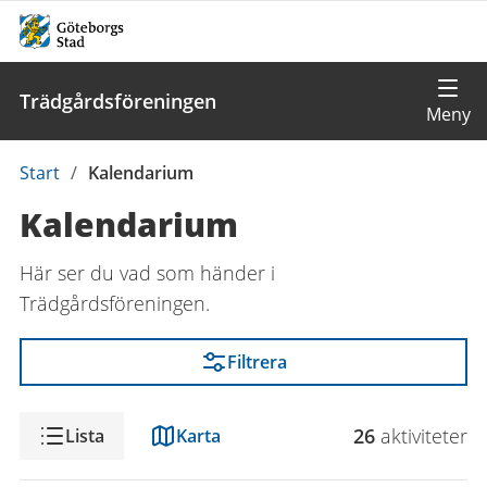
Trädgårdsföreningen
Du
Start
/
Kalendarium
är
Kalendarium
här:
Här ser du vad som händer i
Trädgårdsföreningen.
Filtrera
Visning
26
aktivitet
er
Lista
Karta