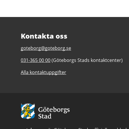
Kontakta oss
E-
goteborg@goteborg.se
post
Telefonnummer
031-365 00 00
(Göteborgs Stads kontaktcenter)
till
till
Trädgårdsföreningen
Alla kontaktuppgifter
Trädgårdsföreningen
Avsändare:
Göteborgs
Stad