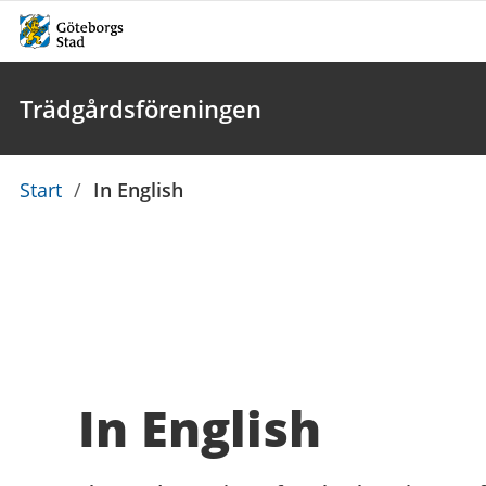
Trädgårdsföreningen
Du
Start
/
In English
är
här:
In English