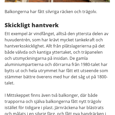
Balkongerna har fått silvriga räcken och trägolv.
Skickligt hantverk
Ett exempel är vindfånget, alltså den yttersta delen av
huvudentrén, som har krävt mycket tankekraft och
hantverksskicklighet. Allt från plåtslagerierna på det
både välvda och kantiga yttertaket, och träpanelen
och utsmyckningarna på insidan. De gamla
aluminiumpartierna och dörrarna från 1980-talet har
bytts ut och hela utrymmet har fått ett utseende som
stämmer bättre överens med hur det såg ut på 1800-
talet.
I Mittskeppet finns även två balkonger, där både
trapporna och själva balkongerna fått nytt trägolv
istället för tidigare i plast. Järnräckena har blästrats
och målats i en silvrig färg, och fått nya handräcken i