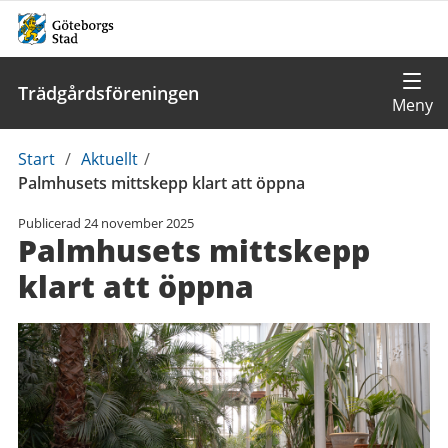
Trädgårdsföreningen
Du
Start
/
Aktuellt
/
är
Palmhusets mittskepp klart att öppna
här:
Publicerad
24 november 2025
Palmhusets mittskepp
klart att öppna