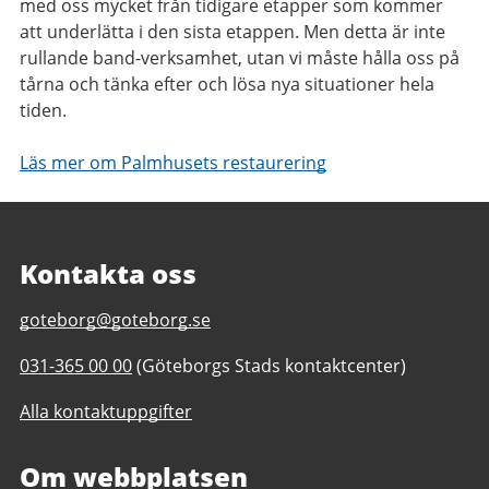
med oss mycket från tidigare etapper som kommer
att underlätta i den sista etappen. Men detta är inte
rullande band-verksamhet, utan vi måste hålla oss på
tårna och tänka efter och lösa nya situationer hela
tiden.
Läs mer om Palmhusets restaurering
Kontakta oss
E-
goteborg@goteborg.se
post
Telefonnummer
031-365 00 00
(Göteborgs Stads kontaktcenter)
till
till
Trädgårdsföreningen
Alla kontaktuppgifter
Trädgårdsföreningen
Om webbplatsen