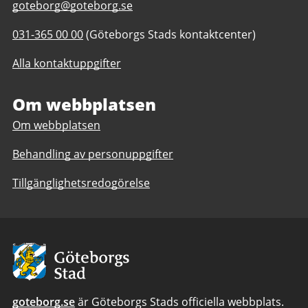
E-
goteborg@goteborg.se
post
Telefonnummer
031-365 00 00
(Göteborgs Stads kontaktcenter)
till
till
Trädgårdsföreningen
Alla kontaktuppgifter
Trädgårdsföreningen
Om webbplatsen
Om webbplatsen
Behandling av personuppgifter
Tillgänglighetsredogörelse
Avsändare:
Göteborgs
Stad
goteborg.se
är Göteborgs Stads officiella webbplats.