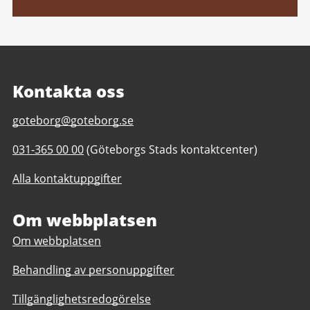
Kontakta oss
E-
goteborg@goteborg.se
post
Telefonnummer
031-365 00 00
(Göteborgs Stads kontaktcenter)
till
till
Trädgårdsföreningen
Alla kontaktuppgifter
Trädgårdsföreningen
Om webbplatsen
Om webbplatsen
Behandling av personuppgifter
Tillgänglighetsredogörelse