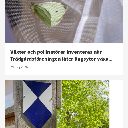
Växter och pollinatörer inventeras när
Trädgårdsföreningen låter ängsytor växa
upp
29 maj 2026