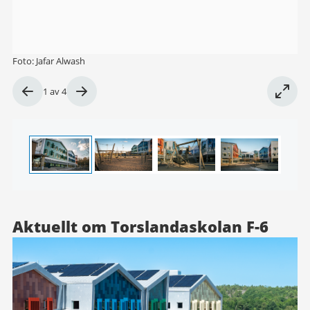
Foto: Jafar Alwash
Bild
1
av
4
1
av
4
Aktuellt om Torslandaskolan F-6