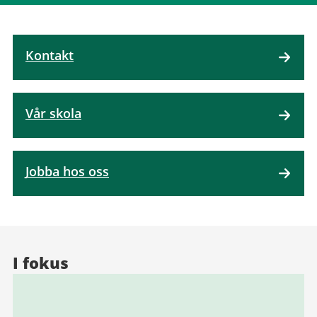
Kontakt
Vår skola
Jobba hos oss
I fokus