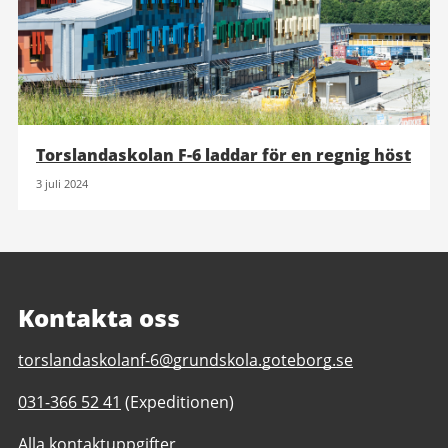
Torslandaskolan F-6 laddar för en regnig höst
3 juli 2024
Kontakta oss
E-
torslandaskolanf-6@grundskola.goteborg.se
post
Telefonnummer
031-366 52 41
(Expeditionen)
till
till
Torslandaskolan
Alla kontaktuppgifter