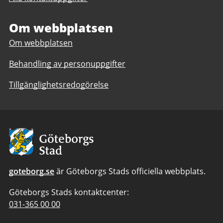
Torslandaskolan
F-
F-
6,
6,
Om webbplatsen
anpassad
anpassad
grundskola
Om webbplatsen
grundskola
1-
1-
6
Behandling av personuppgifter
6
Tillgänglighetsredogörelse
Avsändare:
Göteborgs
Stad
goteborg.se
är Göteborgs Stads officiella webbplats.
Göteborgs Stads kontaktcenter:
Telefonnummer
031-365 00 00
till