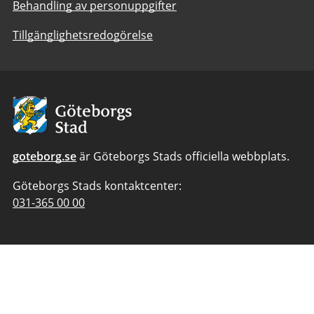
Behandling av personuppgifter
Tillgänglighetsredogörelse
Avsändare:
Göteborgs
Stad
goteborg.se
är Göteborgs Stads officiella webbplats.
Göteborgs Stads kontaktcenter:
Telefonnummer
031-365 00 00
till
Göteborgs
Stads
kontaktcenter: