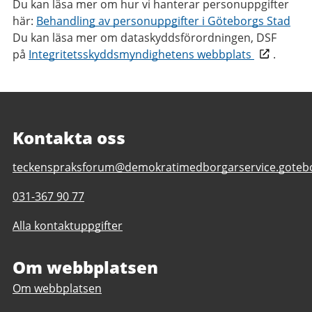
Du kan läsa mer om hur vi hanterar personuppgifter
här:
Behandling av personuppgifter i Göteborgs Stad
Du kan läsa mer om dataskyddsförordningen, DSF
på
Integritetsskyddsmyndighetens webbplats
.
Kontakta oss
E-
teckenspraksforum@demokratimedborgarservice.gotebo
post
Telefonnummer
031-367 90 77
till
till
Teckenspråksforum
Alla kontaktuppgifter
Teckenspråksforum
Om webbplatsen
Om webbplatsen