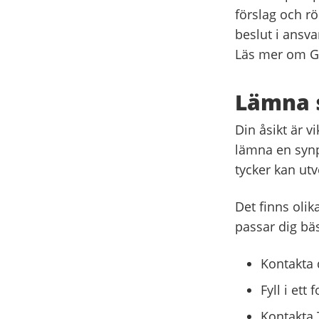
förslag och rö
beslut i ansva
Läs mer om G
Lämna 
Din åsikt är v
lämna en synp
tycker kan ut
Det finns oli
passar dig bä
Kontakta 
Fyll i ett
Kontakta 