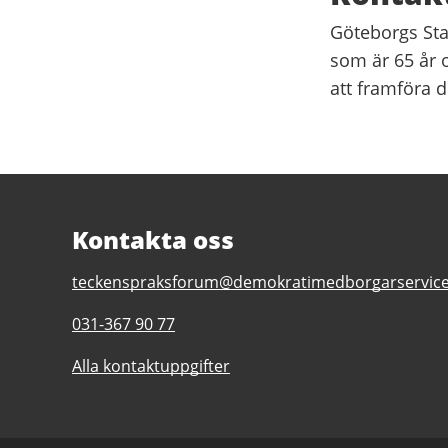
Göteborgs St
som är 65 år 
att framföra d
Kontakta oss
E-
teckenspraksforum@demokratimedborgarservice
post
Telefonnummer
031-367 90 77
till
till
Teckenspråksforum
Alla kontaktuppgifter
Teckenspråksforum