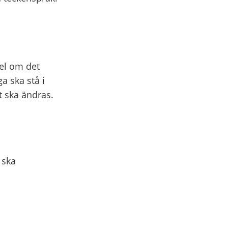
pel om det
a ska stå i
et ska ändras.
 ska