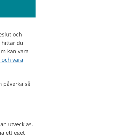
eslut och
 hittar du
som kan vara
 och vara
ch påverka så
an utvecklas.
a ett eget