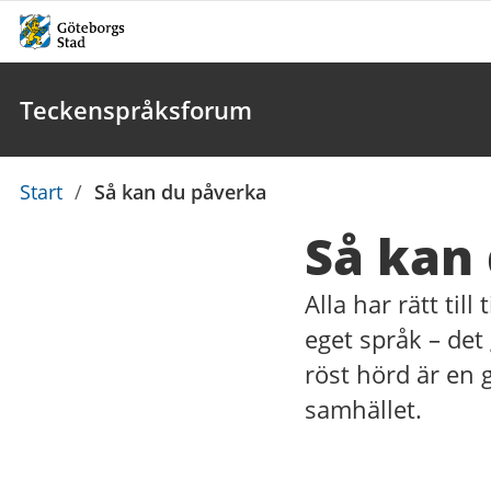
Teckenspråksforum
Du
Start
/
Så kan du påverka
är
Så kan
här:
Alla har rätt til
eget språk – det
röst hörd är en g
samhället.