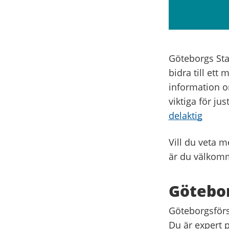
Göteborgs Stad
bidra till ett
information o
viktiga för ju
delaktig
Vill du veta m
är du välkomm
Götebor
Göteborgsförsl
Du är expert 