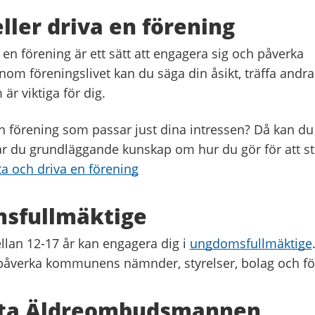
eller driva en förening
 en förening är ett sätt att engagera sig och påverka
om föreningslivet kan du säga din åsikt, träffa andr
är viktiga för dig.
n förening som passar just dina intressen? Då kan du
tar du grundläggande kunskap om hur du gör för att st
ta och driva en förening
sfullmäktige
lan 12-17 år kan engagera dig i
ungdomsfullmäktige
 påverka kommunens nämnder, styrelser, bolag och fö
ta Äldreombudsmannen