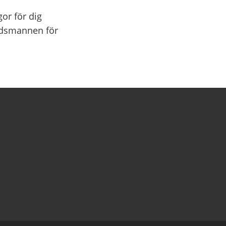
gor för dig
budsmannen för