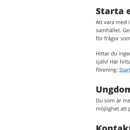
Starta 
Att vara med i
samhället. Gen
för frågor som 
Hittar du inge
själv! Här hit
förening:
Star
Ungdom
Du som är mel
möjlighet att
Kontak