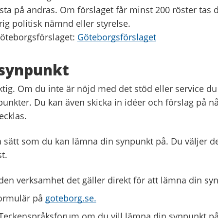
sta på andras. Om förslaget får minst 200 röster tas 
rig politisk nämnd eller styrelse.
öteborgsförslaget:
Göteborgsförslaget
synpunkt
iktig. Om du inte är nöjd med det stöd eller service du
unkter. Du kan även skicka in idéer och förslag på 
vecklas.
ka sätt som du kan lämna din synpunkt på. Du väljer d
st.
den verksamhet det gäller direkt för att lämna din sy
 formulär på
goteborg.se.
Teckenspråksforum om du vill lämna din synpunkt på