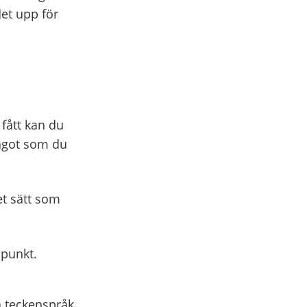
det upp för
 fått kan du
något som du
et sätt som
npunkt.
 teckenspråk.