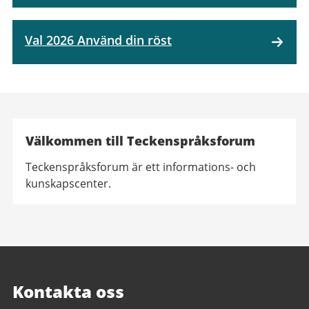
Val 2026 Använd din röst
Välkommen till Teckenspråksforum
Teckenspråksforum är ett informations- och
kunskapscenter.
Aktuellt
från
Göteborgs
Kontakta oss