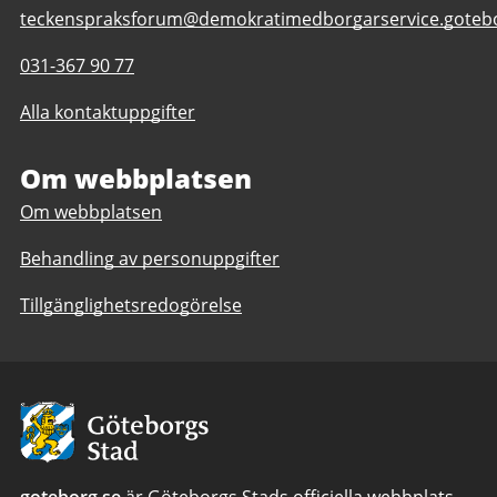
Stad
E-
teckenspraksforum@demokratimedborgarservice.gotebo
post
Telefonnummer
031-367 90 77
till
till
Teckenspråksforum
Alla kontaktuppgifter
Teckenspråksforum
Om webbplatsen
Om webbplatsen
Behandling av personuppgifter
Tillgänglighetsredogörelse
Avsändare:
Göteborgs
Stad