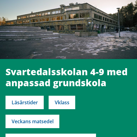
Svartedalsskolan 4-9 med
anpassad grundskola
Läsårstider
Vklass
Veckans matsedel