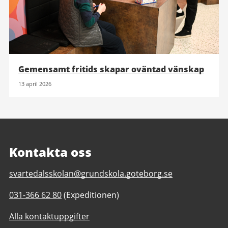
Gemensamt fritids skapar oväntad vänskap
13 april 2026
Kontakta oss
E-
svartedalsskolan@grundskola.goteborg.se
post
Telefonnummer
031-366 62 80
(Expeditionen)
till
till
Svartedalsskolan
Alla kontaktuppgifter
Svartedalsskolan
4-