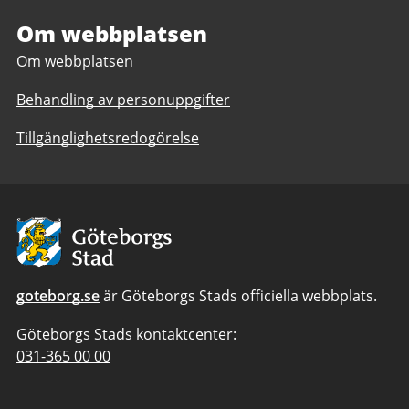
4-
9
9
Om webbplatsen
med
med
anpassad
Om webbplatsen
anpassad
grundskola
grundskola
Behandling av personuppgifter
Tillgänglighetsredogörelse
Avsändare:
Göteborgs
Stad
goteborg.se
är Göteborgs Stads officiella webbplats.
Göteborgs Stads kontaktcenter:
Telefonnummer
031-365 00 00
till
Göteborgs