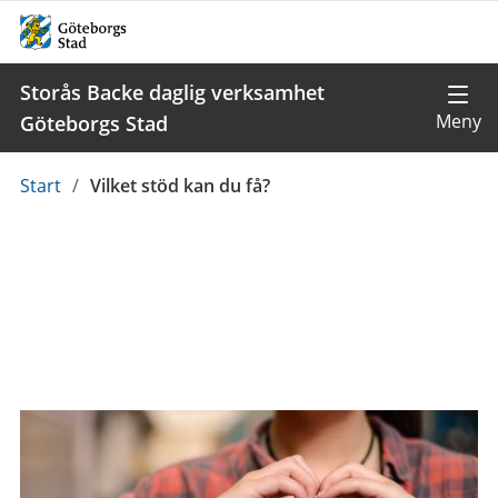
Storås Backe daglig verksamhet
Göteborgs Stad
Du
Start
/
Vilket stöd kan du få?
är
här: