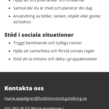
Hjälp att uttrycka tankar och önskemål
Samtal där du är med och planerar din dag
Användning av bilder, tecken, objekt eller gester
vid behov
Stöd i sociala situationer
Tryggt bemötande och tydliga rutiner
Hjälp att samarbeta och förstå sociala regler
Stöd att ta initiativ och delta i gruppaktiviteter
Kontakta oss
E-
marie.appelgren@funktionsstod.goteborg.se
post
Telefonnummer
031-365 36 57
(Marie Appelgren )