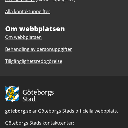
till
till
Storås
Alla kontaktuppgifter
Storås
Backe,
Backe,
Göteborgs
Göteborgs
Om webbplatsen
Stad
Stad
Om webbplatsen
Behandling av personuppgifter
Tillgänglighetsredogörelse
Avsändare:
Göteborgs
Stad
goteborg.se
är Göteborgs Stads officiella webbplats.
Göteborgs Stads kontaktcenter: