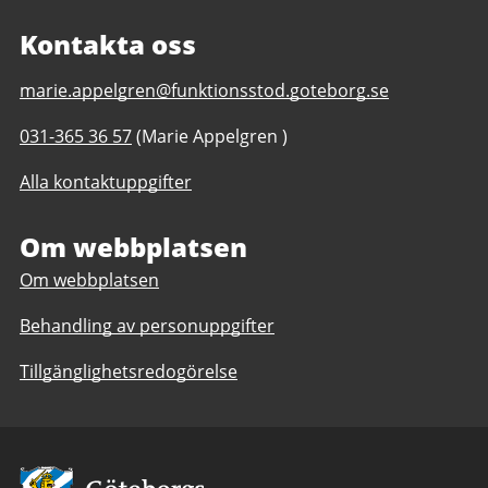
Kontakta oss
E-
marie.appelgren@funktionsstod.goteborg.se
post
Telefonnummer
031-365 36 57
(Marie Appelgren )
till
till
Storås
Alla kontaktuppgifter
Storås
Backe,
Backe,
Göteborgs
Göteborgs
Om webbplatsen
Stad
Stad
Om webbplatsen
Behandling av personuppgifter
Tillgänglighetsredogörelse
Avsändare: