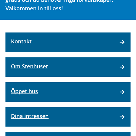
Välkommen in till oss!
Kontakt
Om Stenhuset
Öppet hus
Dina intressen