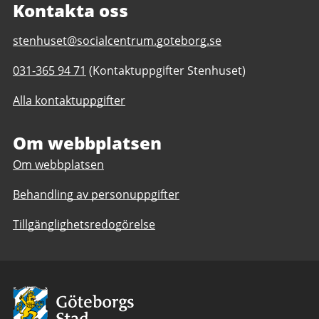
Kontakta oss
E-
stenhuset@socialcentrum.goteborg.se
post
Telefonnummer
031-365 94 71
(Kontaktuppgifter Stenhuset)
till
till
Stenhuset
Alla kontaktuppgifter
Stenhuset
ungdomsverksamhet
ungdomsverksamhet
Om webbplatsen
Om webbplatsen
Behandling av personuppgifter
Tillgänglighetsredogörelse
Avsändare:
Göteborgs