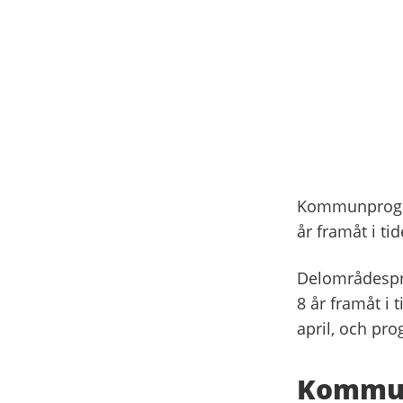
Kommunprognos
år framåt i t
Delområdespro
8 år framåt i
april, och pr
Kommu