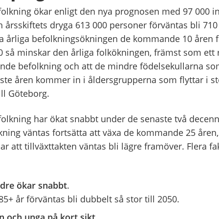
olkning ökar enligt den nya prognosen med 97 000 i
ch årsskiftets dryga 613 000 personer förväntas bli 71
a årliga befolkningsökningen de kommande 10 åren fö
0 så minskar den årliga folkökningen, främst som ett 
ande befolkning och att de mindre födelsekullarna som
ste åren kommer in i åldersgrupperna som flyttar i st
ill Göteborg.
olkning har ökat snabbt under de senaste två decenn
kning väntas fortsätta att växa de kommande 25 åren
r att tillväxttakten väntas bli lägre framöver. Flera fa
ldre ökar snabbt
.
+ år förväntas bli dubbelt så stor till 2050.
n och unga på kort sikt
.