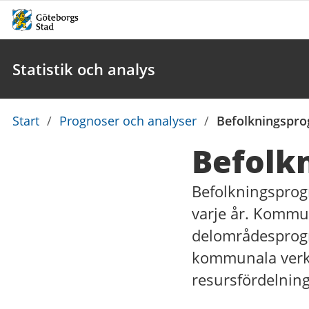
Statistik och analys
Du
Start
/
Prognoser och analyser
/
Befolkningspro
är
Befolk
här:
Befolkningsprog
varje år. Kommu
delområdesprogn
kommunala verks
resursfördelnin