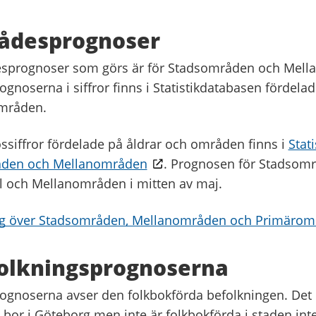
ådesprognoser
sprognoser som görs är för Stadsområden och Mell
gnoserna i siffror finns i Statistikdatabasen fördela
områden.
ssiffror fördelade på åldrar och områden finns i
Stat
åden och Mellanområden
. Prognosen för Stadsomr
il och Mellanområden i mitten av maj.
ng över Stadsområden, Mellanområden och Primäro
olkningsprognoserna
ognoserna avser den folkbokförda befolkningen. Det 
bor i Göteborg men inte är folkbokförda i staden inte