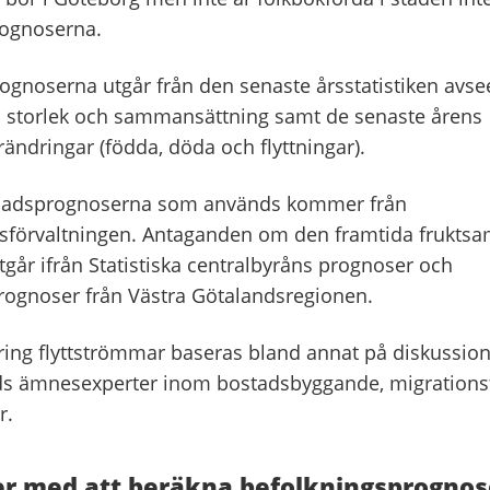
rognoserna.
ognoserna utgår från den senaste årsstatistiken avs
 storlek och sammansättning samt de senaste årens
ändringar (födda, döda och flyttningar).
adsprognoserna som används kommer från
sförvaltningen. Antaganden om den framtida frukts
går ifrån Statistiska centralbyråns prognoser och
rognoser från Västra Götalandsregionen.
ing flyttströmmar baseras bland annat på diskussio
ds ämnesexperter inom bostadsbyggande, migrations
r.
er med att beräkna befolkningsprognos