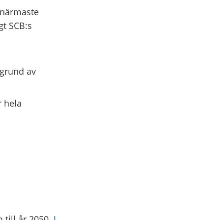
e närmaste
gt SCB:s
 grund av
r hela
till år 2050.
I