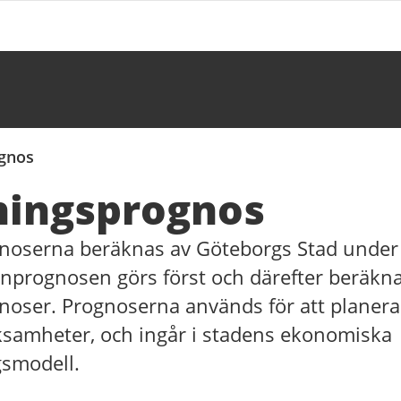
gnos
ningsprognos
noserna beräknas av Göteborgs Stad under 
nprognosen görs först och därefter beräkn
oser. Prognoserna används för att planera 
amheter, och ingår i stadens ekonomiska
gsmodell.