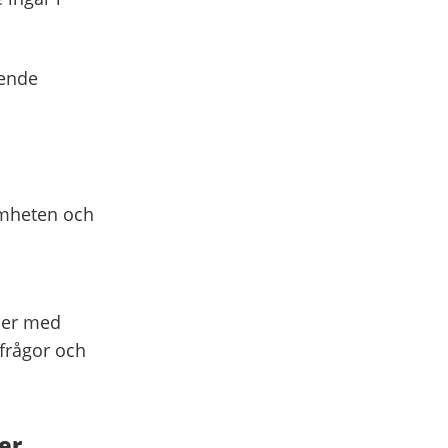
eende
amheten och
ner med
frågor och
er