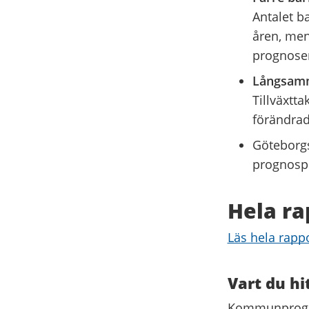
Antalet b
åren, men
prognose
Långsamm
Tillväxtt
förändrad
Göteborgs
prognosp
Hela ra
Läs hela rap
Vart du hi
Kommunprognos