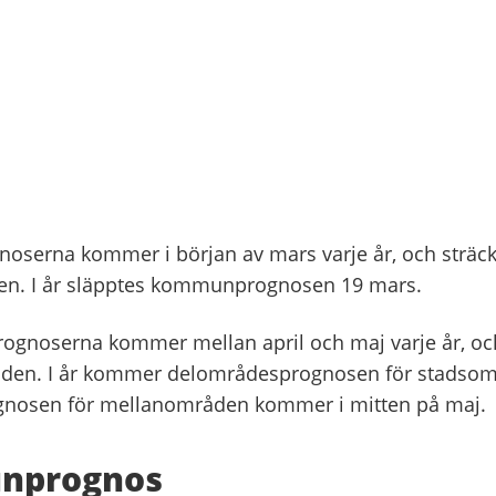
erna kommer i början av mars varje år, och sträcke
iden. I år släpptes kommunprognosen 19 mars.
gnoserna kommer mellan april och maj varje år, och
 tiden. I år kommer delområdesprognosen för stadso
ognosen för mellanområden kommer i mitten på maj.
nprognos