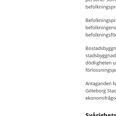
befolkningsp
Befolkningspr
befolkningens
befolkningsför
Bostadsbyggn
stadsbyggnad
dödligheten ut
förlossningsp
Antaganden kr
Göteborg Sta
ekonomifrågo
Svårighet