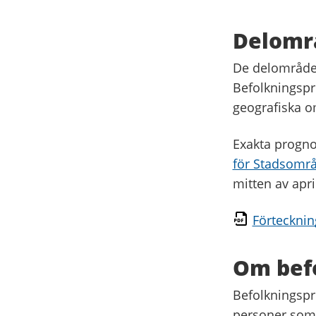
Delomr
De delområde
Befolkningspro
geografiska 
Exakta progno
för Stadsomr
mitten av apr
Förteckni
Om bef
Befolkningspr
personer som 