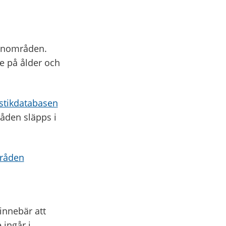
anområden.
de på ålder och
istikdatabasen
åden släpps i
mråden
innebär att
 ingår i