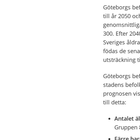
Göteborgs bef
till år 2050 o
genomsnittlig
300. Efter 204
Sveriges åldr
födas de sena
utsträckning t
Göteborgs bef
stadens befol
prognosen visa
till detta:
Antalet ä
Gruppen 85
Färre bar