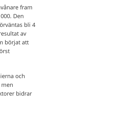
nvånare fram
0 000. Den
rväntas bli 4
resultat av
 börjat att
örst
ierna och
, men
ktorer bidrar