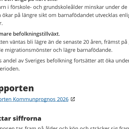
arn i förskole- och grundskoleålder minskar under d
 ökar på längre sikt om barnafödandet utvecklas enli
r.
are befolkningstillväxt
.
akten väntas bli lägre än de senaste 20 åren, främst på
e migrationsmönster och lägre barnafödande.
 andel av Sveriges befolkning fortsätter att öka unde
erioden.
pporten
porten Kommunprognos 2026
ttar siffrorna
en tas fram på ålder och kön och sträcker sig fram 