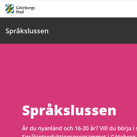
Språkslussen
Språkslussen
Är du nyanländ och 16-20 år? Vill du börja i
Språkintroduktionsprogrammet i Göteborg 