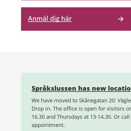
Anmäl dig här
Relaterad
information
Språkslussen has new locatio
We have moved to Skånegatan 20: Vägl
Drop in. The office is open for visitors 
16.30 and Thursdays at 13-14.30. Or call
appointment.