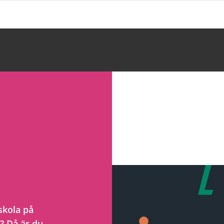
 skola på
? Då är du