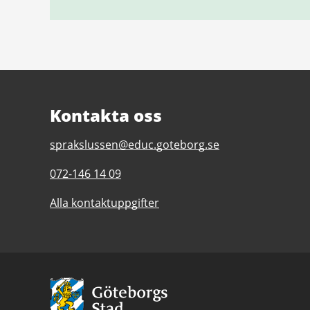
Kontakta oss
E-
sprakslussen@educ.goteborg.se
post
Telefonnummer
072-146 14 09
till
till
Språkslussen,
Alla kontaktuppgifter
Språkslussen,
inskrivning
inskrivning
och
och
kartläggning
kartläggning
för
för
nyanlända
Avsändare:
nyanlända
elever
Göteborgs
elever